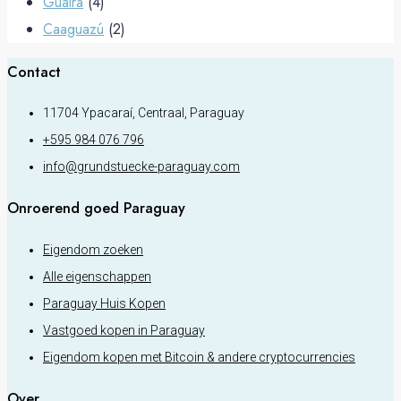
Guairá
(4)
Caaguazú
(2)
Contact
11704 Ypacaraí, Centraal, Paraguay
+595 984 076 796
info@grundstuecke-paraguay.com
Onroerend goed Paraguay
Eigendom zoeken
Alle eigenschappen
Paraguay Huis Kopen
Vastgoed kopen in Paraguay
Eigendom kopen met Bitcoin & andere cryptocurrencies
Over