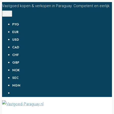
Vastgoed kopen & verkopen in Paraguay. Competent en eerlijk.
USD
PYG
EUR
USD
CAD
CHF
GBP
NOK
SEC
NGN