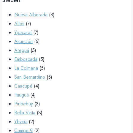
Steden
Nueva Alborada
(8)
Altos
(7)
Ypacaraí
(7)
Asunción
(6)
Areguá
(5)
Emboscada
(5)
La Colmena
(5)
San Bernardino
(5)
Caacupé
(4)
Itauguá
(4)
Piribebuy
(3)
Bella Vista
(3)
Ybycui
(2)
Campo 9
(2)