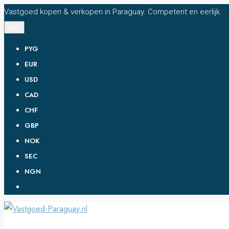
Vastgoed kopen & verkopen in Paraguay. Competent en eerlijk.
USD
PYG
EUR
USD
CAD
CHF
GBP
NOK
SEC
NGN