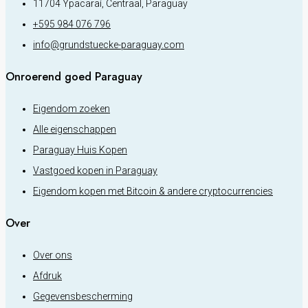
11704 Ypacaraí, Centraal, Paraguay
+595 984 076 796
info@grundstuecke-paraguay.com
Onroerend goed Paraguay
Eigendom zoeken
Alle eigenschappen
Paraguay Huis Kopen
Vastgoed kopen in Paraguay
Eigendom kopen met Bitcoin & andere cryptocurrencies
Over
Over ons
Afdruk
Gegevensbescherming