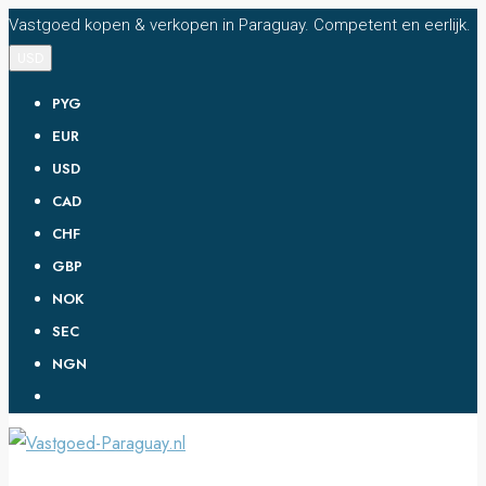
Vastgoed kopen & verkopen in Paraguay. Competent en eerlijk.
USD
PYG
EUR
USD
CAD
CHF
GBP
NOK
SEC
NGN