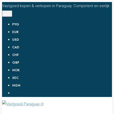
Vastgoed kopen & verkopen in Paraguay. Competent en eerlijk.
USD
PYG
EUR
USD
CAD
CHF
GBP
NOK
SEC
NGN