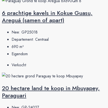
6 prachtige kavels in Kokue Guasu,
Areguá (samen of apart)
Nee:
GP25018
Departement:
Centraal
690
m²
Eigendom
Verkocht
20 hectare land te koop in Mbuyapey,
Paraguari
Nee:
GP-24027