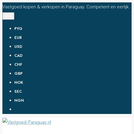
Vastgoed kopen & verkopen in Paraguay. Competent en eerlijk.
USD
PYG
EUR
USD
CAD
CHF
GBP
NOK
SEC
NGN