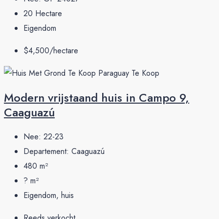
20
Hectare
Eigendom
$4,500/hectare
Modern vrijstaand huis in Campo 9,
Caaguazú
Nee:
22-23
Departement:
Caaguazú
480
m²
?
m²
Eigendom, huis
Reeds verkocht