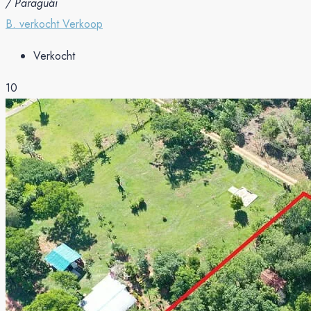
/ Paraguái
B. verkocht
Verkoop
Verkocht
10