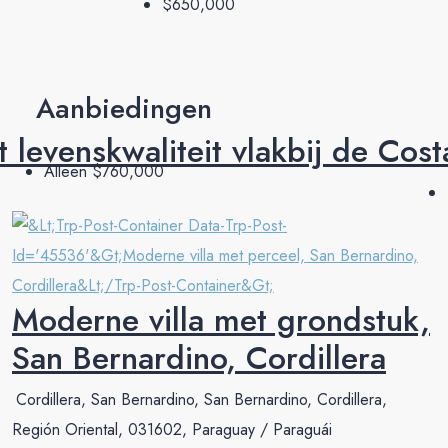
$650,000
Aanbiedingen
 levenskwaliteit vlakbij de Cos
Alleen
$760,000
Moderne villa met grondstuk,
San Bernardino, Cordillera
Cordillera, San Bernardino, San Bernardino, Cordillera,
Región Oriental, 031602, Paraguay / Paraguái