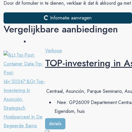
Door dit formulier in te dienen, verklaar ik dat ik akkoord ga me
Informatie aanvragen
Vergelijkbare aanbiedingen
Verkoop
TOP-investering in A
Centraal, Asunción, Parque Seminario, Asu
Nee:
GP26009
Departement:
Centra
Eigendom, huis
details