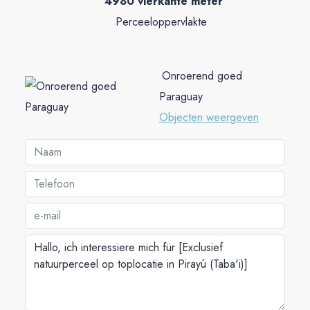
4980 vierkante meter
Perceeloppervlakte
Onroerend goed
Paraguay
Objecten weergeven