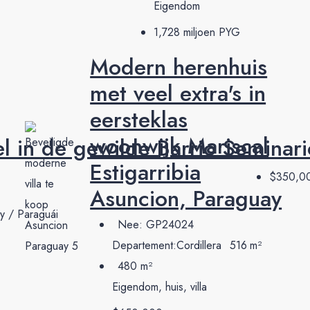
Eigendom
1,728 miljoen PYG
Modern herenhuis
met veel extra's in
eersteklas
woonwijk Mariscal
l in de gewilde Barrio Seminari
Estigarribia
$350,0
Asuncion, Paraguay
ay / Paraguái
Nee:
GP24024
Departement:
Cordillera
516
m²
480
m²
Eigendom, huis, villa