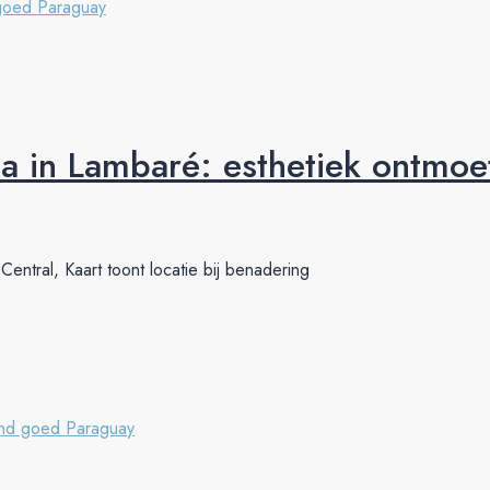
goed Paraguay
a in Lambaré: esthetiek ontmoet
entral, Kaart toont locatie bij benadering
nd goed Paraguay