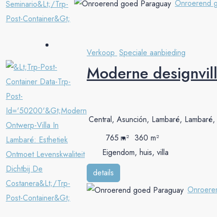
Onroerend 
Verkoop
Speciale aanbieding
Moderne designvill
Central, Asunción, Lambaré, Lambaré, C
765
m²
360
m²
Eigendom, huis, villa
details
Onroere