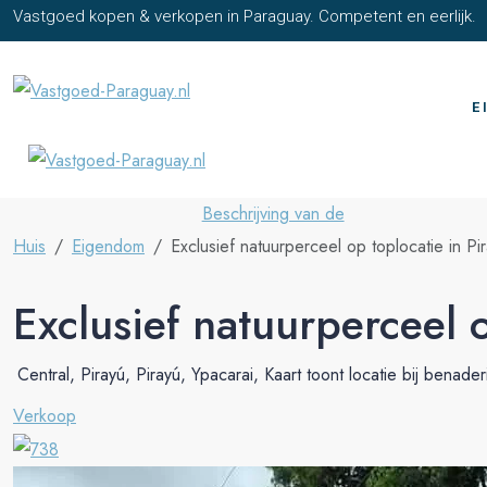
Vastgoed kopen & verkopen in Paraguay. Competent en eerlijk.
E
Beschrijving van de
Huis
Eigendom
Exclusief natuurperceel op toplocatie in Pir
Exclusief natuurperceel o
Central, Pirayú, Pirayú, Ypacarai, Kaart toont locatie bij benader
Verkoop