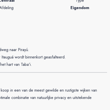
Centraal
Type
Afdeling
Eigendom
weg naar Pirayú.
tauguá wordt binnenkort geasfalteerd.
et hart van Taba'i.
e koop in een van de meest gewilde en rustigste wijken van
imale combinatie van natuurlijke privacy en uitstekende