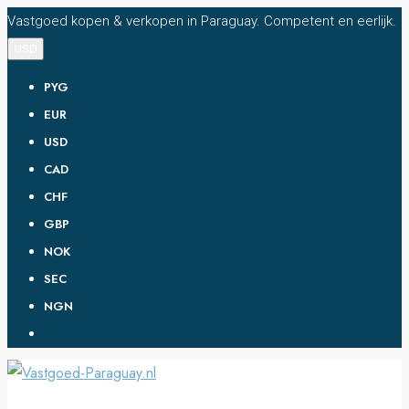
Vastgoed kopen & verkopen in Paraguay. Competent en eerlijk.
USD
PYG
EUR
USD
CAD
CHF
GBP
NOK
SEC
NGN