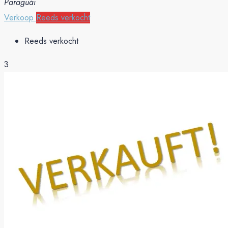
Paraguái
Verkoop
Reeds verkocht
Reeds verkocht
3