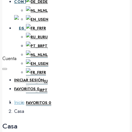
CONTACTO
DE
NL
EN
ES
FR
RU
PT
DE
NL
Cuenta
EN
FR
INICIAR SESIÓN
RU
FAVORITOS
0
PT
Inicio
FAVORITOS
0
Casa
Casa