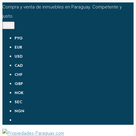
Compra y venta de inmuebles en Paraguay. Competente y
justo.
USD
PYG
EUR
USD
CAD
CHF
GBP
NOK
SEC
NGN