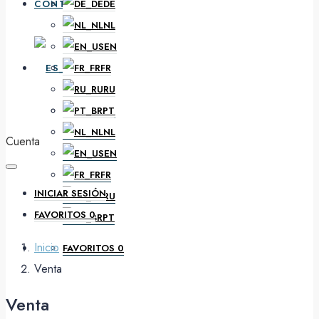
CONTACTO
DE
NL
EN
ES
FR
RU
PT
DE
NL
Cuenta
EN
FR
INICIAR SESIÓN
RU
FAVORITOS
0
PT
Inicio
FAVORITOS
0
Venta
Venta