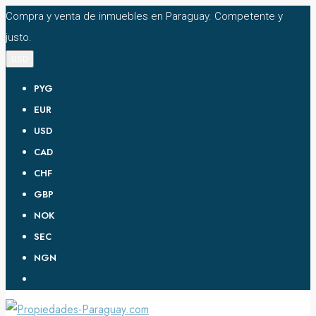
Compra y venta de inmuebles en Paraguay. Competente y
justo.
USD
PYG
EUR
USD
CAD
CHF
GBP
NOK
SEC
NGN