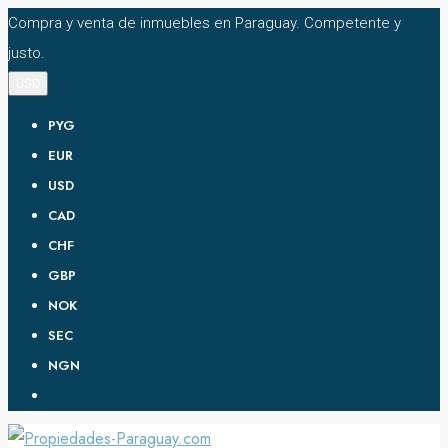
Compra y venta de inmuebles en Paraguay. Competente y
justo.
USD
PYG
EUR
USD
CAD
CHF
GBP
NOK
SEC
NGN