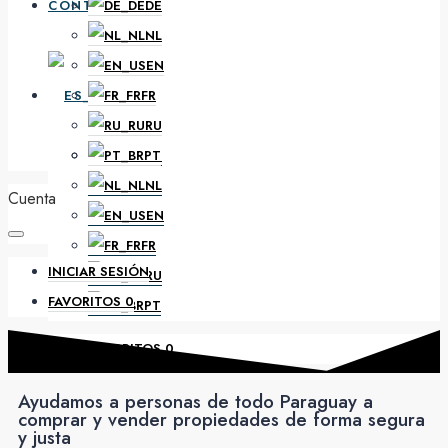
CONTACTO
DE
NL
EN
ES
FR
RU
PT
DE
NL
Cuenta
EN
FR
INICIAR SESIÓN
RU
FAVORITOS
0
PT
FAVORITOS
0
Ayudamos a personas de todo Paraguay a
comprar y vender propiedades de forma segura
y justa