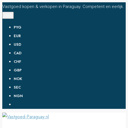
Vastgoed kopen & verkopen in Paraguay. Competent en eerlijk.
USD
PYG
EUR
USD
CAD
CHF
GBP
NOK
SEC
NGN