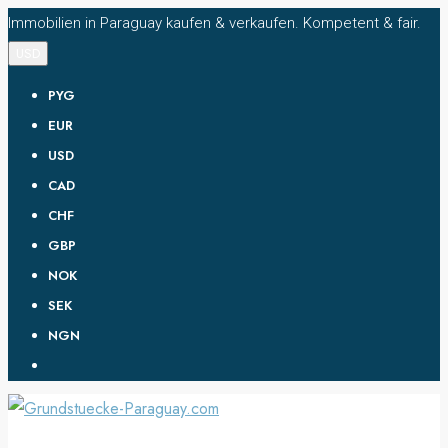
Immobilien in Paraguay kaufen & verkaufen. Kompetent & fair.
USD
PYG
EUR
USD
CAD
CHF
GBP
NOK
SEK
NGN