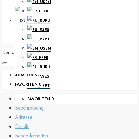
EN
FR
DE
RU
ES
PT
NL
EN
Konto
FR
RU
ANMELDUNG
ES
FAVORITEN
0
PT
FAVORITEN
0
Beschreibung
Adresse
Details
Besonderheiten