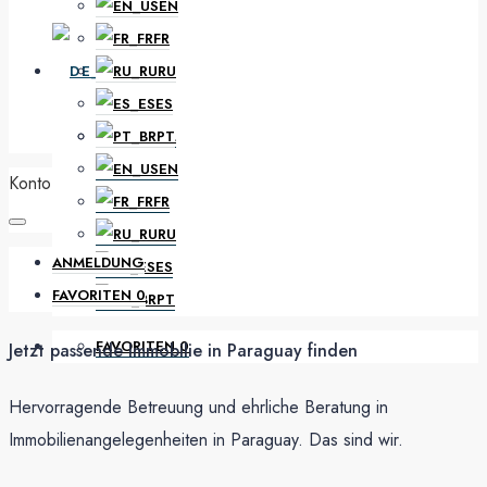
EN
FR
DE
RU
ES
PT
NL
EN
Konto
FR
RU
ANMELDUNG
ES
FAVORITEN
0
PT
FAVORITEN
0
Jetzt passende Immobilie in Paraguay finden
Hervorragende Betreuung und ehrliche Beratung in
Immobilienangelegenheiten in Paraguay. Das sind wir.