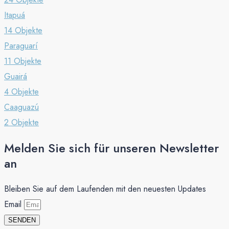
Itapuá
14 Objekte
Paraguarí
11 Objekte
Guairá
4 Objekte
Caaguazú
2 Objekte
Melden Sie sich für unseren Newsletter
an
Bleiben Sie auf dem Laufenden mit den neuesten Updates
Email
SENDEN