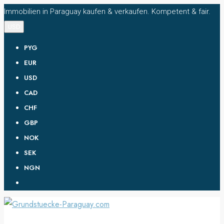
Immobilien in Paraguay kaufen & verkaufen. Kompetent & fair.
USD
PYG
EUR
USD
CAD
CHF
GBP
NOK
SEK
NGN