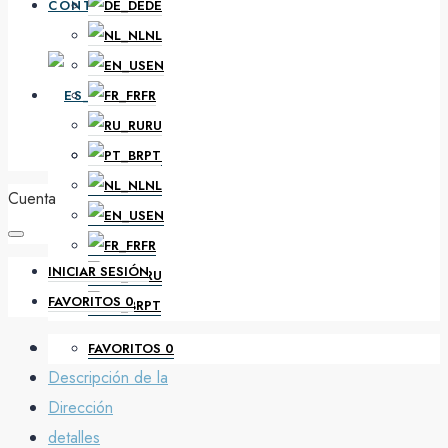
CONTACTO
DE
NL
EN
ES
FR
RU
PT
DE
NL
Cuenta
EN
FR
INICIAR SESIÓN
RU
FAVORITOS
0
PT
FAVORITOS
0
Descripción de la
Dirección
detalles