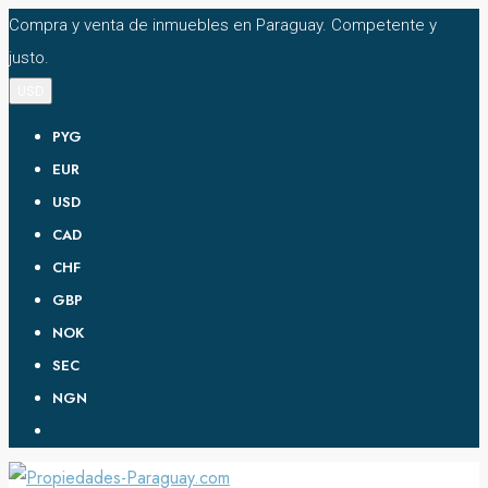
Compra y venta de inmuebles en Paraguay. Competente y
justo.
USD
PYG
EUR
USD
CAD
CHF
GBP
NOK
SEC
NGN