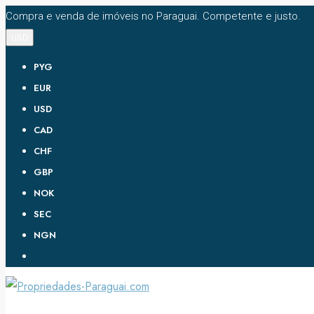
Compra e venda de imóveis no Paraguai. Competente e justo.
USD
PYG
EUR
USD
CAD
CHF
GBP
NOK
SEC
NGN