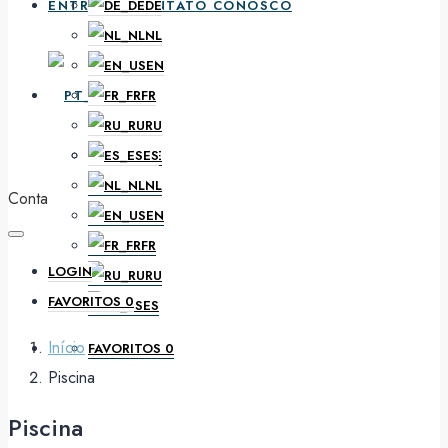
ENTRE EM CONTATO CONOSCO
DE
NL
EN
PT
FR
RU
ES
DE
NL
Conta
EN
FR
LOGIN
RU
FAVORITOS
0
ES
Início
FAVORITOS
0
Piscina
Piscina