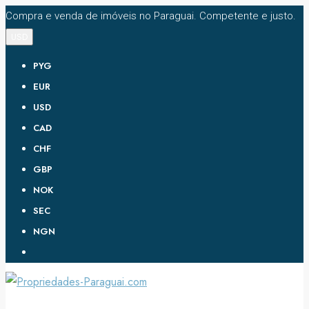
Compra e venda de imóveis no Paraguai. Competente e justo.
USD
PYG
EUR
USD
CAD
CHF
GBP
NOK
SEC
NGN