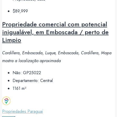
$89,999
Propriedade comercial com potencial
inigualável, em Emboscada / perto de
Limpio
Cordillera, Emboscada, Luque, Emboscada, Cordillera, Mapa
mostra a localização aproximada
Não:
GP25022
Departamento:
Central
1161
m²
Propriedades Paraguai