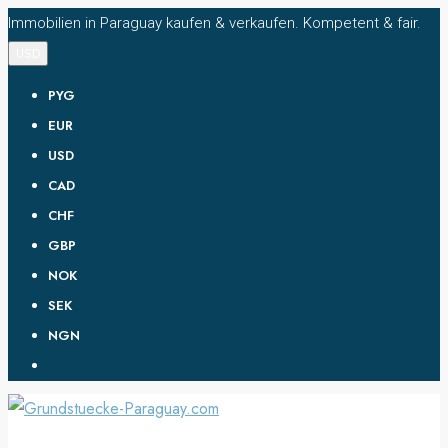
Immobilien in Paraguay kaufen & verkaufen. Kompetent & fair.
USD
PYG
EUR
USD
CAD
CHF
GBP
NOK
SEK
NGN