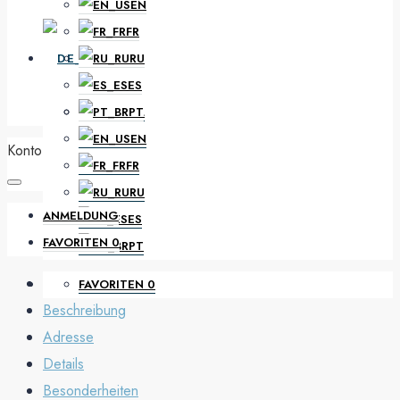
EN
FR
DE
RU
ES
PT
NL
EN
Konto
FR
RU
ANMELDUNG
ES
FAVORITEN
0
PT
FAVORITEN
0
Beschreibung
Adresse
Details
Besonderheiten