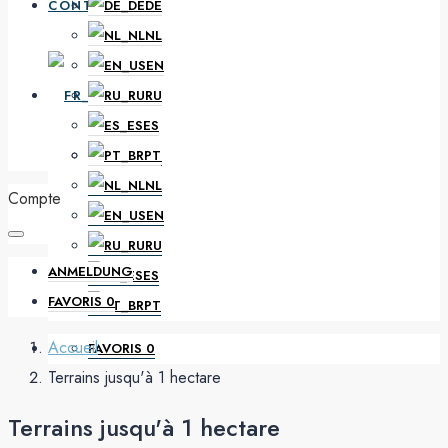
CONTACT
DE
NL
EN
FR
RU
ES
PT
DE
NL
Compte
EN
RU
ANMELDUNG
ES
FAVORIS
0
PT
Accueil
FAVORIS
0
Terrains jusqu'à 1 hectare
Terrains jusqu'à 1 hectare