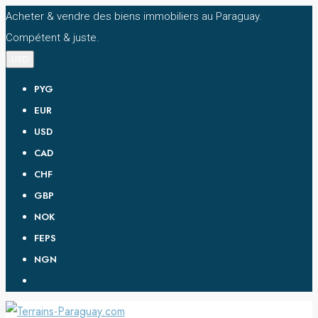
Acheter & vendre des biens immobiliers au Paraguay.
Compétent & juste.
USD
PYG
EUR
USD
CAD
CHF
GBP
NOK
FEPS
NGN