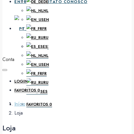
ENTRE EM CONTATO CONOSCO
DE
NL
EN
PT
FR
RU
ES
DE
NL
Conta
EN
FR
LOGIN
RU
FAVORITOS
0
ES
Início
FAVORITOS
0
Loja
Loja