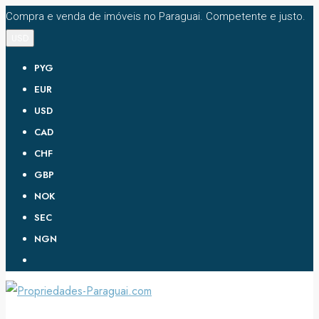
Compra e venda de imóveis no Paraguai. Competente e justo.
USD
PYG
EUR
USD
CAD
CHF
GBP
NOK
SEC
NGN