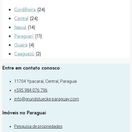
Cordilheira
(24)
Central
(24)
Itapuá
(14)
Paraguarí
(11)
Guairá
(4)
Caaguazú
(2)
Entre em contato conosco
11704 Ypacaraí, Central, Paraguai
+595 984 076 796
info@grundstuecke-paraguay.com
Imóveis no Paraguai
Pesquisa de propriedades