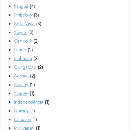
Itauguá
(4)
Piribebuy
(3)
Bella Vista
(3)
Ybycui
(2)
Campo 9
(2)
Luque
(2)
Hohenau
(2)
Obrigatório
(2)
Acahay
(2)
Ñemby
(2)
Yvaroty
(1)
Independência
(1)
Quiindy
(1)
Lambaré
(1)
Mbuyapey
(1)