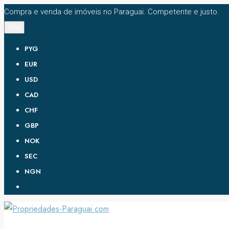
Compra e venda de imóveis no Paraguai. Competente e justo.
USD
PYG
EUR
USD
CAD
CHF
GBP
NOK
SEC
NGN