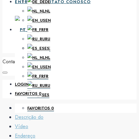
ENTRE EM CONTATO CONOSCO
DE
NL
EN
PT
FR
RU
ES
DE
NL
Conta
EN
FR
LOGIN
RU
FAVORITOS
0
ES
FAVORITOS
0
Descrição do
Vídeo
Endereço