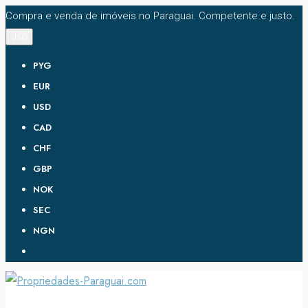
Compra e venda de imóveis no Paraguai. Competente e justo.
USD
PYG
EUR
USD
CAD
CHF
GBP
NOK
SEC
NGN