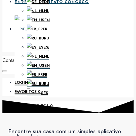
ENTRE EM CONTATO CONOSCO
DE
NL
EN
PT
FR
RU
ES
DE
NL
Conta
EN
FR
LOGIN
RU
FAVORITOS
0
ES
FAVORITOS
0
Encontre sua casa com um simples aplicativo