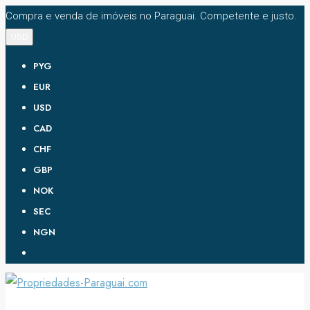
Compra e venda de imóveis no Paraguai. Competente e justo.
USD
PYG
EUR
USD
CAD
CHF
GBP
NOK
SEC
NGN