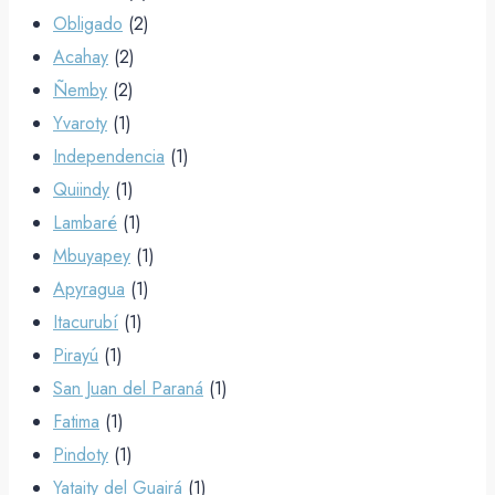
Obligado
(2)
Acahay
(2)
Ñemby
(2)
Yvaroty
(1)
Independencia
(1)
Quiindy
(1)
Lambaré
(1)
Mbuyapey
(1)
Apyragua
(1)
Itacurubí
(1)
Pirayú
(1)
San Juan del Paraná
(1)
Fatima
(1)
Pindoty
(1)
Yataity del Guairá
(1)