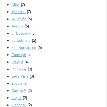
Altos
(7)
Ypacaraí
(7)
Asunción
(6)
Areguá
(5)
Emboscada
(5)
La Colmena
(5)
San Bernardino
(5)
Caacupé
(4)
Itauguá
(4)
Piribebuy
(3)
Bella Vista
(3)
Ybycui
(2)
Campo 9
(2)
Luque
(2)
Hohenau
(2)