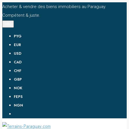
Acheter & vendre des biens immobiliers au Paraguay.
Compétent & juste.
USD
PYG
EUR
USD
CAD
CHF
GBP
NOK
FEPS
NGN