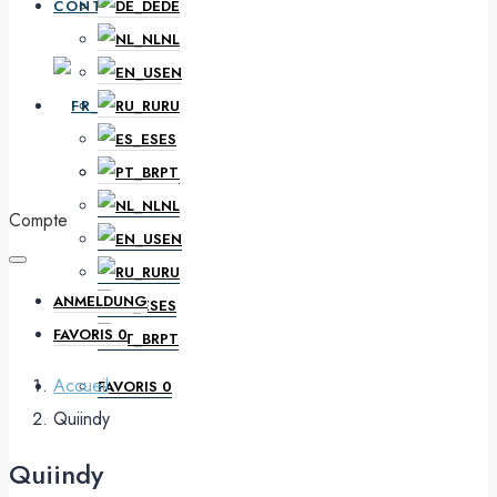
CONTACT
DE
NL
EN
FR
RU
ES
PT
DE
NL
Compte
EN
RU
ANMELDUNG
ES
FAVORIS
0
PT
Accueil
FAVORIS
0
Quiindy
Quiindy