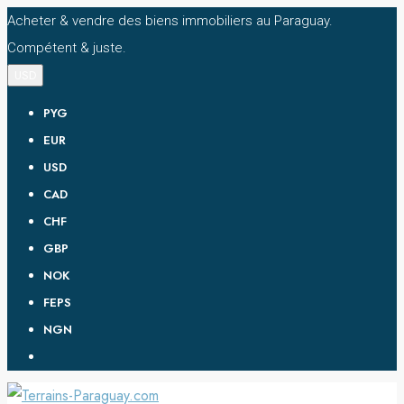
Acheter & vendre des biens immobiliers au Paraguay.
Compétent & juste.
USD
PYG
EUR
USD
CAD
CHF
GBP
NOK
FEPS
NGN