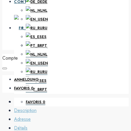
CONTACT
DE
NL
EN
FR
RU
ES
PT
DE
NL
Compte
EN
RU
ANMELDUNG
ES
FAVORIS
0
PT
FAVORIS
0
Description
Adresse
Détails