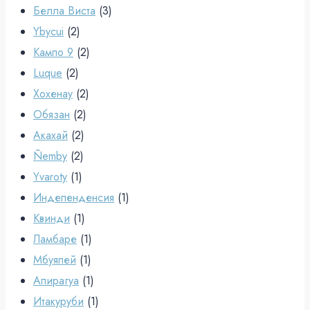
Белла Виста
(3)
Ybycui
(2)
Кампо 9
(2)
Luque
(2)
Хохенау
(2)
Обязан
(2)
Акахай
(2)
Ñemby
(2)
Yvaroty
(1)
Индепенденсия
(1)
Квинди
(1)
Ламбаре
(1)
Мбуяпей
(1)
Апирагуа
(1)
Итакуруби
(1)