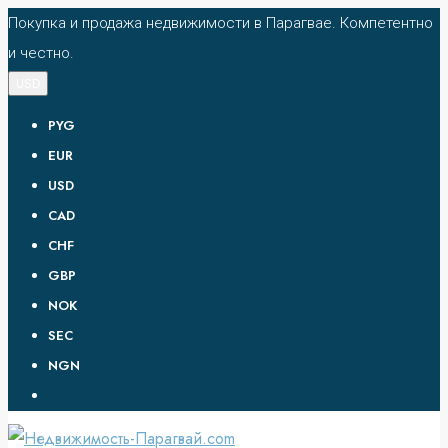
Покупка и продажа недвижимости в Парагвае. Компетентно
и честно.
USD
PYG
EUR
USD
CAD
CHF
GBP
NOK
SEC
NGN