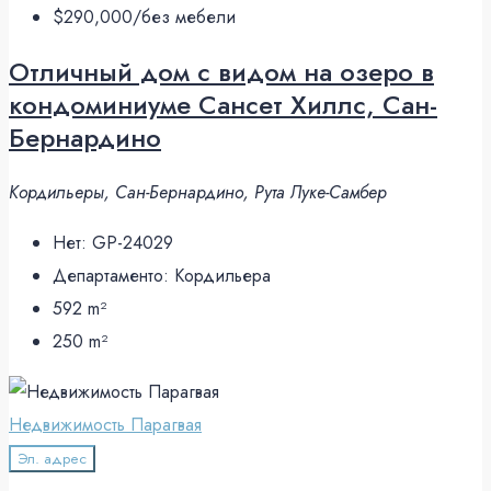
$290,000
/без мебели
Отличный дом с видом на озеро в
кондоминиуме Сансет Хиллс, Сан-
Бернардино
Кордильеры, Сан-Бернардино, Рута Луке-Самбер
Нет:
GP-24029
Департаменто:
Кордильера
592
m²
250
m²
Недвижимость Парагвая
Эл. адрес