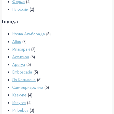
Ферма
(4)
Плоский
(2)
Города
Нуэва Альборада
(8)
Altos
(7)
Ипакараи
(7)
Асунсьон
(6)
Арегуа
(5)
Emboscada
(5)
Ла Кольмена
(5)
Сан-Бернардино
(5)
Каакупе
(4)
Итаугуа
(4)
Piribebuy
(3)