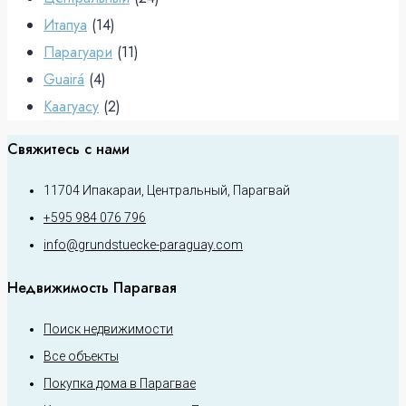
Итапуа
(14)
Парагуари
(11)
Guairá
(4)
Каагуасу
(2)
Свяжитесь с нами
11704 Ипакараи, Центральный, Парагвай
+595 984 076 796
info@grundstuecke-paraguay.com
Недвижимость Парагвая
Поиск недвижимости
Все объекты
Покупка дома в Парагвае