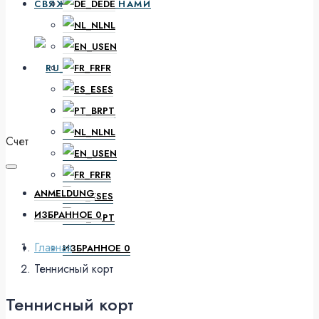
СВЯЖИТЕСЬ С НАМИ
DE
NL
EN
RU
FR
ES
PT
DE
NL
Счет
EN
FR
ANMELDUNG
ES
ИЗБРАННОЕ
0
PT
Главная
ИЗБРАННОЕ
0
Теннисный корт
Теннисный корт