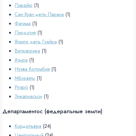
Пирайю
(1)
Сан-Хуан-дель-Парана
(1)
Фатима
(1)
Пиндотия
(1)
Ятаити дель Гуайра
(1)
Вильяррика
(1)
Атыра
(1)
Нуэва Колумбия
(1)
Мбокаяты
(1)
Pirapó
(1)
Энкарнасьон
(1)
Департаментос (федеральные земли)
Кордильера
(24)
Центральный
(24)