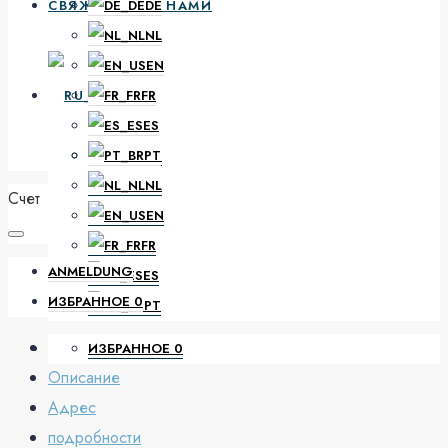
СВЯЖИТЕСЬ С НАМИ
DE
NL
EN
RU
FR
ES
PT
DE
NL
Счет
EN
FR
ANMELDUNG
ES
ИЗБРАННОЕ
0
PT
ИЗБРАННОЕ
0
Описание
Адрес
подробности