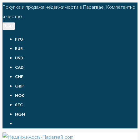
Покупка и продажа недвижимости в Парагвае. Компетентно
и честно.
USD
PYG
EUR
USD
CAD
CHF
GBP
NOK
SEC
NGN