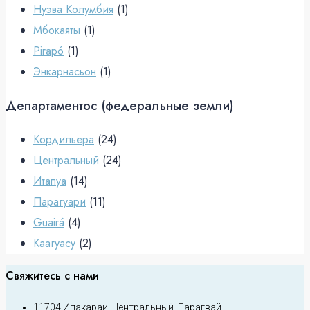
Нуэва Колумбия
(1)
Мбокаяты
(1)
Pirapó
(1)
Энкарнасьон
(1)
Департаментос (федеральные земли)
Кордильера
(24)
Центральный
(24)
Итапуа
(14)
Парагуари
(11)
Guairá
(4)
Каагуасу
(2)
Свяжитесь с нами
11704 Ипакараи, Центральный, Парагвай