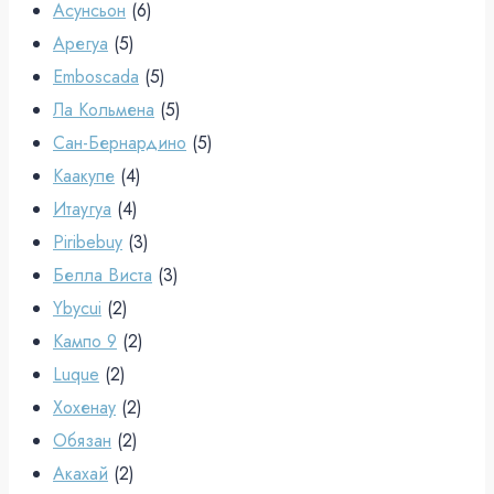
Асунсьон
(6)
Арегуа
(5)
Emboscada
(5)
Ла Кольмена
(5)
Сан-Бернардино
(5)
Каакупе
(4)
Итаугуа
(4)
Piribebuy
(3)
Белла Виста
(3)
Ybycui
(2)
Кампо 9
(2)
Luque
(2)
Хохенау
(2)
Обязан
(2)
Акахай
(2)