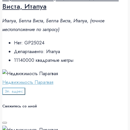
Виста, Итапуа
Итапуа, Белла Виста, Белла Виста, Итапуа, (точное
местоположение по запросу)
Нет:
GP25024
Департаменто:
Итапуа
11140000
квадратные метры
Недвижимость Парагвая
Эл. адрес
Свяжитесь со мной