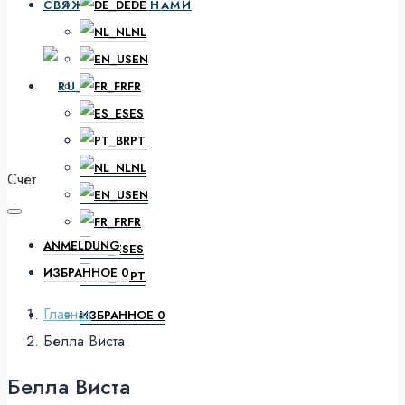
СВЯЖИТЕСЬ С НАМИ
DE
NL
EN
RU
FR
ES
PT
DE
NL
Счет
EN
FR
ANMELDUNG
ES
ИЗБРАННОЕ
0
PT
Главная
ИЗБРАННОЕ
0
Белла Виста
Белла Виста