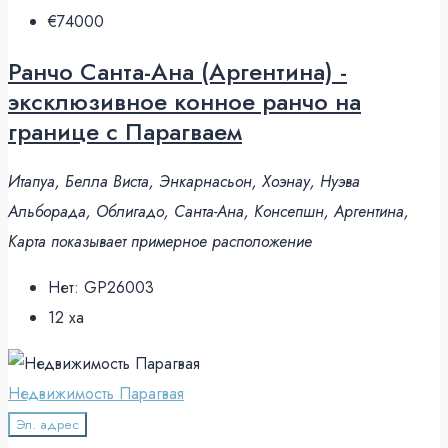
€74000
Ранчо Санта-Ана (Аргентина) -
эксклюзивное конное ранчо на
границе с Парагваем
Итапуа, Белла Виста, Энкарнасьон, Хоэнау, Нуэва
Альборада, Облигадо, Санта-Ана, Консепшн, Аргентина,
Карта показывает примерное расположение
Нет:
GP26003
12
ха
Недвижимость Парагвая
Эл. адрес