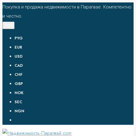
Покупка и продажа недвижимости в Парагвае. Компетентно
и честно.
USD
PYG
EUR
USD
CAD
CHF
GBP
NOK
SEC
NGN