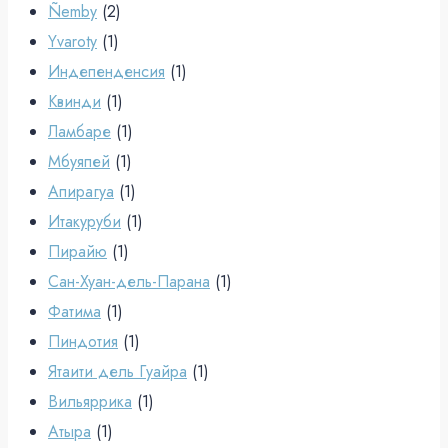
Ñemby
(2)
Yvaroty
(1)
Индепенденсия
(1)
Квинди
(1)
Ламбаре
(1)
Мбуяпей
(1)
Апирагуа
(1)
Итакуруби
(1)
Пирайю
(1)
Сан-Хуан-дель-Парана
(1)
Фатима
(1)
Пиндотия
(1)
Ятаити дель Гуайра
(1)
Вильяррика
(1)
Атыра
(1)